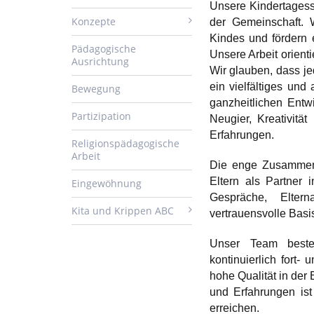
Unsere Kindertagesst
Konzepte
der Gemeinschaft. 
Kindes und fördern e
Pädagogische
Unsere Arbeit orient
Ausrichtung
Wir glauben, dass je
ein vielfältiges und
Bewegung
ganzheitlichen Entwi
Partizipation
Neugier, Kreativitä
Erfahrungen.
Religionspädagogische
Arbeit
Die enge Zusammenar
Eltern als Partner 
Eingewöhnung
Gespräche, Elter
Kita und Krippen ABC
vertrauensvolle Basi
Unser Team besteh
kontinuierlich fort
hohe Qualität in der
und Erfahrungen ist
erreichen.