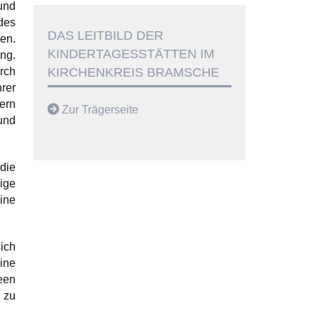
und
des
DAS LEITBILD DER
en.
KINDERTAGESSTÄTTEN IM
ng.
rch
KIRCHENKREIS BRAMSCHE
rer
ern
Zur Trägerseite
und
die
ige
ine
ich
ine
een
 zu