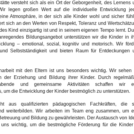
ätte versteht sich als ein Ort der Geborgenheit, des Lernens 
Wir legen großen Wert auf die individuelle Entwicklung je
ine Atmosphäre, in der sich alle Kinder wohl und sicher fühl
iert sich an den Werten von Respekt, Toleranz und Wertschätzu
des Kind einzigartig ist und in seinem eigenen Tempo lernt. Du
 anregendes Bildungsangebot unterstützen wir die Kinder in ih
cklung – emotional, sozial, kognitiv und motorisch. Wir förd
t und Selbstständigkeit und bieten Raum für Entdeckungen 
beit mit den Eltern ist uns besonders wichtig. Wir sehen 
in der Erziehung und Bildung ihrer Kinder. Durch regelmäß
nabende und gemeinsame Aktivitäten schaffen wir e
s, um die Entwicklung der Kinder bestmöglich zu unterstützen.
t aus qualifizierten pädagogischen Fachkräften, die s
- und weiterbilden. Wir arbeiten im Team eng zusammen, um e
 Betreuung und Bildung zu gewährleisten. Der Austausch von Id
 uns wichtig, um die bestmögliche Förderung für die Kinder