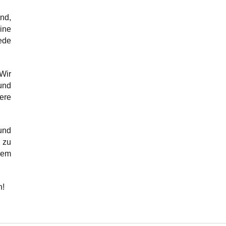
nd,
ine
ede
Wir
und
ere
und
 zu
nem
n!